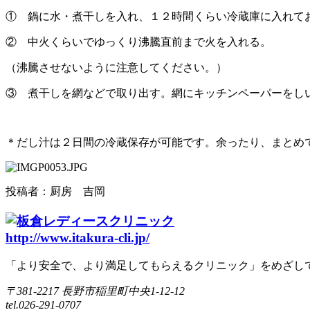
① 鍋に水・煮干しを入れ、１２時間くらい冷蔵庫に入れて
② 中火くらいでゆっくり沸騰直前まで火を入れる。
（沸騰させないように注意してください。）
③ 煮干しを網などで取り出す。網にキッチンペーパーをし
＊だし汁は２日間の冷蔵保存が可能です。余ったり、まとめ
投稿者：
厨房 吉岡
http://www.itakura-cli.jp/
「より安全で、より満足してもらえるクリニック」をめざし
〒381-2217 長野市稲里町中央1-12-12
tel.
026-291-0707